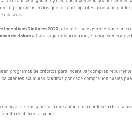
ta en la emisión, gestión y canje de incentivos que funcionan 
entan programas en los que los participantes acumulan puntos
 exclusivas.
e Incentivos Digitales 2023
, el sector ha experimentado un cr
lones de dólares
. Este auge refleja una mayor adopción por pa
plean programas de créditos para incentivar compras recurrent
s clientes acumulan créditos por cada compra, los cuales pue
un nivel de transparencia que aumenta la confianza del usuario
 crédito emitido y canjeado.