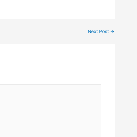
Next Post
→