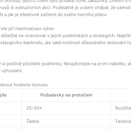
bonusů, jejichž cílem bylo přilákat nové zákazníky. Dnešní trh 
onusů či exkluzivních akcí. Podstatné je ovšem chápat, že samo
ět a jak je efektivně začlenit do svého herního plánu.
role při maximalizaci výher
 důležité se orientovat v jejich podmínkách a strategiích. Napří
í stávajícího bankrollu, ale také možnost důsledného testování h
si pečlivě přečtěte podmínky. Nespěchejte na první nabídku, al
i výhodami.
hadnout hodnotu bonusu
ýše
Požadavky na protočení
25–50×
Rozšíře
Žádné
Testová