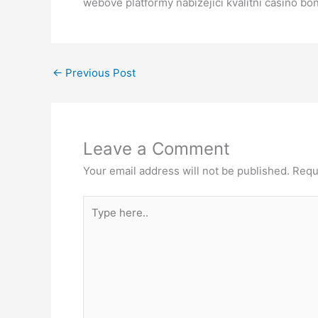
webové platformy nabízející kvalitní casino bo
←
Previous Post
Leave a Comment
Your email address will not be published.
Requ
Type
here..