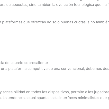
ltura de apuestas, sino también la evolución tecnológica que h
 plataformas que ofrezcan no solo buenas cuotas, sino también
a de usuario sobresaliente
a una plataforma competitiva de una convencional, debemos des
 y accesibilidad en todos los dispositivos, permite a los jugad
. La tendencia actual apunta hacia interfaces minimalistas que pri