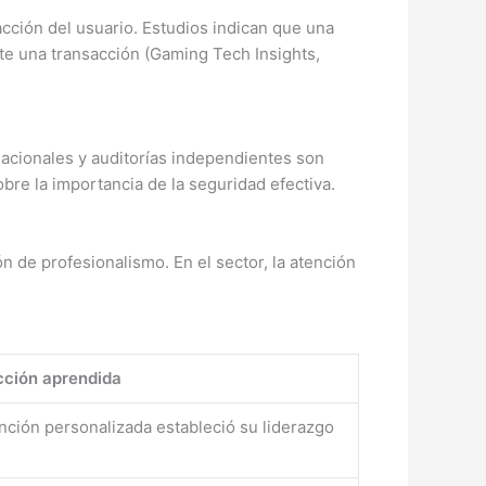
acción del usuario. Estudios indican que una
te una transacción (Gaming Tech Insights,
nacionales y auditorías independientes son
re la importancia de la seguridad efectiva.
n de profesionalismo. En el sector, la atención
cción aprendida
ención personalizada estableció su liderazgo