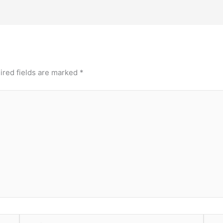
ired fields are marked
*
Email*
Webs