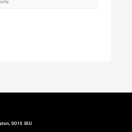
mpton, SO15 3EU