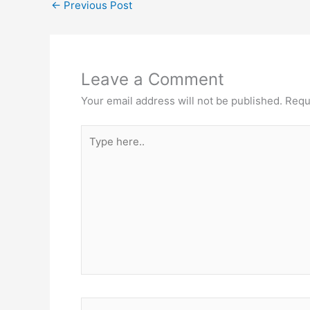
←
Previous Post
Leave a Comment
Your email address will not be published.
Requ
Type
here..
Name*