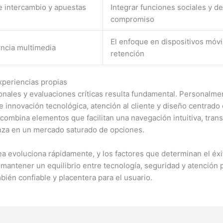
e intercambio y apuestas
Integrar funciones sociales y d
compromiso
El enfoque en dispositivos móv
encia multimedia
retención
experiencias propias
onales y evaluaciones críticas resulta fundamental. Personalme
e innovación tecnológica, atención al cliente y diseño centrado 
 combina elementos que facilitan una navegación intuitiva, tran
anza en un mercado saturado de opciones.
nea evoluciona rápidamente, y los factores que determinan el éxi
 mantener un equilibrio entre tecnología, seguridad y atención 
bién confiable y placentera para el usuario.