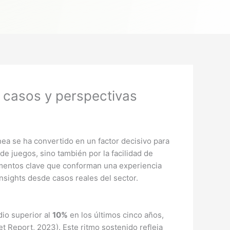
: casos y perspectivas
ínea se ha convertido en un factor decisivo para
 de juegos, sino también por la facilidad de
elementos clave que conforman una experiencia
nsights desde casos reales del sector.
io superior al
10%
en los últimos cinco años,
 Report, 2023). Este ritmo sostenido refleja