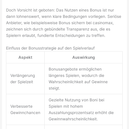
Doch Vorsicht ist geboten: Das Nutzen eines Bonus ist nur
dann lohnenswert, wenn klare Bedingungen vorliegen. Seriöse
Anbieter, wie beispielsweise Bonus sichern bei casinomax,
zeichnen sich durch gebündelte Transparenz aus, die es
Spielern erlaubt, fundierte Entscheidungen zu treffen.
Einfluss der Bonusstrategie auf den Spielverlauf
Aspekt
Auswirkung
Bonusangebote ermöglichen
Verlängerung
längeres Spielen, wodurch die
der Spielzeit
Wahrscheinlichkeit auf Gewinne
steigt.
Gezielte Nutzung von Boni bei
Verbesserte
Spielen mit hohem
Gewinnchancen
Auszahlungsprozentsatz erhöht die
Gewinnwahrscheinlichkeit.