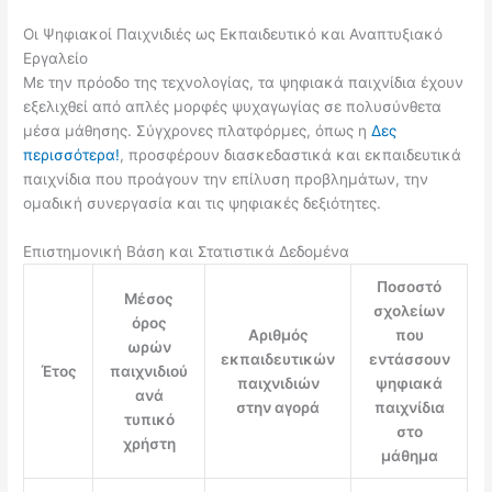
Οι Ψηφιακοί Παιχνιδιές ως Εκπαιδευτικό και Αναπτυξιακό
Εργαλείο
Με την πρόοδο της τεχνολογίας, τα ψηφιακά παιχνίδια έχουν
εξελιχθεί από απλές μορφές ψυχαγωγίας σε πολυσύνθετα
μέσα μάθησης. Σύγχρονες πλατφόρμες, όπως η
Δες
περισσότερα!
, προσφέρουν διασκεδαστικά και εκπαιδευτικά
παιχνίδια που προάγουν την επίλυση προβλημάτων, την
ομαδική συνεργασία και τις ψηφιακές δεξιότητες.
Επιστημονική Βάση και Στατιστικά Δεδομένα
Ποσοστό
Μέσος
σχολείων
όρος
Αριθμός
που
ωρών
εκπαιδευτικών
εντάσσουν
Έτος
παιχνιδιού
παιχνιδιών
ψηφιακά
ανά
στην αγορά
παιχνίδια
τυπικό
στο
χρήστη
μάθημα