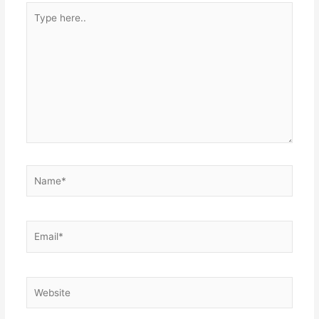
Type
here..
Name*
Email*
Website