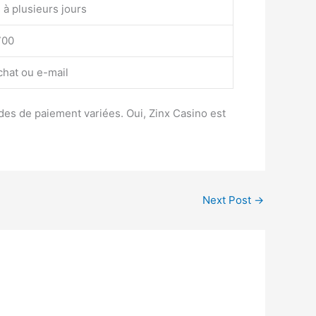
 à plusieurs jours
700
chat ou e-mail
odes de paiement variées. Oui, Zinx Casino est
Next Post
→