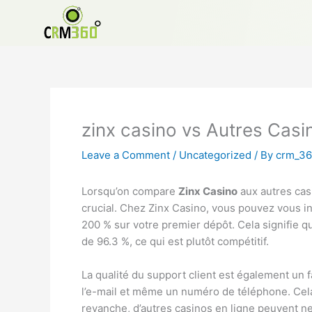
Skip
to
content
zinx casino vs Autres Casi
Leave a Comment
/
Uncategorized
/ By
crm_3
Lorsqu’on compare
Zinx Casino
aux autres casi
crucial. Chez Zinx Casino, vous pouvez vous in
200 % sur votre premier dépôt. Cela signifie q
de 96.3 %, ce qui est plutôt compétitif.
La qualité du support client est également un f
l’e-mail et même un numéro de téléphone. Cela
revanche, d’autres casinos en ligne peuvent ne