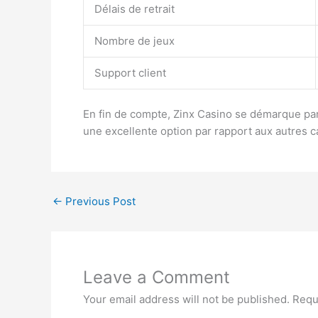
Délais de retrait
Nombre de jeux
Support client
En fin de compte, Zinx Casino se démarque par 
une excellente option par rapport aux autres 
←
Previous Post
Leave a Comment
Your email address will not be published.
Requ