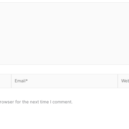
Email*
Webs
rowser for the next time I comment.