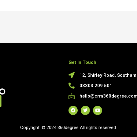
Get In Touch
12, Shirley Road, Southa
03303 209 501
hello@crm360degree.co
F
T
Y
a
w
o
c
i
u
e
t
t
b
t
u
Copyright: © 2024 360degree All rights reserved.
o
e
b
o
r
e